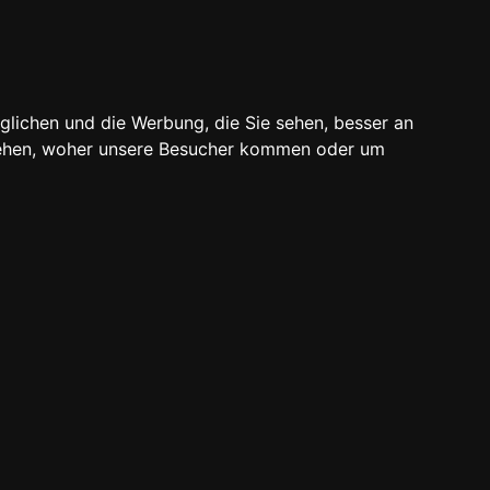
 Weg 24 - 03226 Vetschau/Spreewald
schreiben
anrufen
ternehmen
Förderprojekt
glichen und die Werbung, die Sie sehen, besser an
stehen, woher unsere Besucher kommen oder um