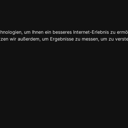
Lobendorfer
ngen
Downloads
Medien
Stellenangebote
Un
nologien, um Ihnen ein besseres Internet-Erlebnis zu ermö
utzen wir außerdem, um Ergebnisse zu messen, um zu ver